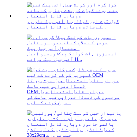
گول گرم اور کولڈ جیل آئس پیک نان وو
کے ساتھ دوبارہ قابل استعمال...
ایمیزون ہاٹ کولنگ پیک/ ریسیو ایبل
آئس جیل پیک برائے H...
OEM دوبارہ قابل استعمال جیل
موتیوں کی ٹھنڈا تھراپی فیس ماسک کو
سرخ کرنے کے لیے...