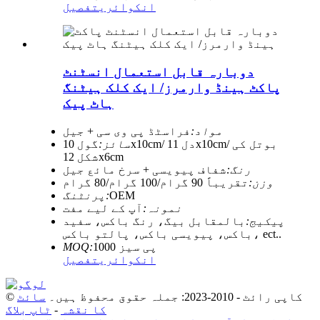
انکوائری
تفصیل
دوبارہ قابل استعمال انسٹنٹ
پاکٹ ہینڈ وارمرز/ ایک کلک ہیٹنگ
ہاٹ پیک
مواد:
فراسٹڈ پی وی سی + جیل
سائز:
گول 10x10cm/ دل 11x10cm/ بوتل کی
شکل 12x6cm
رنگ:
شفاف پیویسی + سرخ مائع جیل
وزن:
تقریباً 90 گرام/100 گرام/80 گرام
OEM
پرنٹنگ:
نمونہ:
آپ کے لیے مفت
پیکیج:
بالمقابل بیگ، رنگ باکس، سفید
باکس، پیویسی باکس، پالتو باکس، ect..
1000 پی سیز
MOQ:
انکوائری
تفصیل
© کاپی رائٹ - 2010-2023: جملہ حقوق محفوظ ہیں۔
سائٹ
کا نقشہ
-
ٹاپ بلاگ