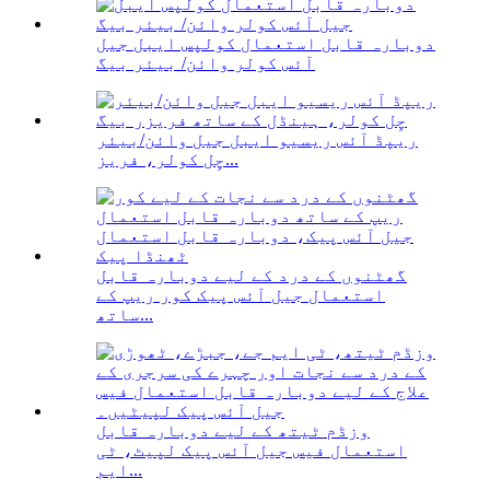
دوبارہ قابل استعمال کولپس ایبل جیل
آئس کولر وائن/ بیئر بیگ
ریپڈ آئس ریسیو ایبل جیل وائن/بیئر
چِل کولر، فریز...
گھٹنوں کے درد کے لیے دوبارہ قابل
استعمال جیل آئس پیک کور ریپ کے
ساتھ...
وزڈم ٹیتھ کے لیے دوبارہ قابل
استعمال فیس جیل آئس پیک لپیٹ، ٹی
ایم...