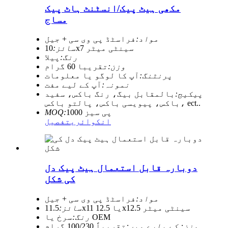
مکھی ہیٹ پیک/انسٹنٹ ہاٹ پیک
مساج
مواد:
فراسٹڈ پی وی سی + جیل
10x7 سینٹی میٹر
سائز:
رنگ:
پیلا
وزن:
تقریبا 60 گرام
پرنٹنگ:
آپ کا لوگو یا معلومات
نمونہ:
آپ کے لیے مفت
پیکیج:
بالمقابل بیگ، رنگ باکس، سفید
باکس، پیویسی باکس، پالتو باکس، ect..
1000 پی سیز
MOQ:
انکوائری
تفصیل
دوبارہ قابل استعمال ہیٹ پیک دل
کی شکل
مواد:
فراسٹڈ پی وی سی + جیل
11.5x11 یا 12.5x12.5 سینٹی میٹر
سائز:
سرخ یا OEM
رنگ:
وزن: کے بارے میں:
تقریباً 100/230 گرام