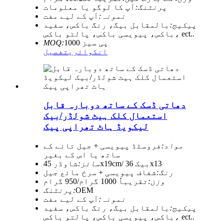
پرنٹنگ:
آپ کا لوگو یا معلومات
نمونہ:
آپ کے لیے مفت
پیکیج:
بالمقابل بیگ، رنگ باکس، سفید
باکس، پیویسی باکس، پالتو باکس، ect..
1000 پی سیز
MOQ:
انکوائری
تفصیل
دھاتی ڈسک کے ساتھ دوبارہ قابل
استعمال کلک ہیٹ شولڈر/بیک
لیکویڈ ہاٹ تھراپی پیک
مواد:
فروسٹڈ پیویسی + جیل تانے کے
ساتھ یا اس کے بغیر
شاوڈر 45x19cm/ بیک 36x13
سائز:
رنگ:
شفاف پیویسی + سرخ مائع جیل
وزن:
تقریباً 1000 گرام/950 گرام
OEM
پرنٹنگ:
نمونہ:
آپ کے لیے مفت
پیکیج:
بالمقابل بیگ، رنگ باکس، سفید
باکس، پیویسی باکس، پالتو باکس، ect..