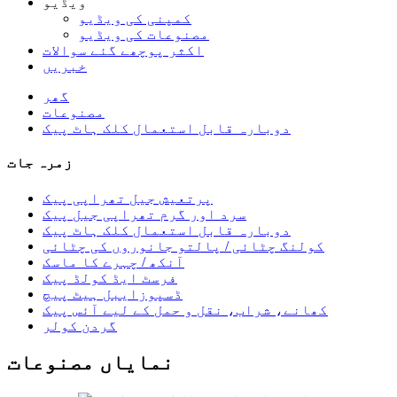
ویڈیو
کمپنی کی ویڈیو
مصنوعات کی ویڈیو
اکثر پوچھے گئے سوالات
خبریں
گھر
مصنوعات
دوبارہ قابل استعمال کلک ہاٹ پیک
زمرہ جات
پرتعیش جیل تھراپی پیک
سرد اور گرم تھراپی جیل پیک
دوبارہ قابل استعمال کلک ہاٹ پیک
کولنگ چٹائی / پالتو جانوروں کی چٹائی
آنکھ / چہرے کا ماسک
فرسٹ ایڈ کولڈ پیک
ڈسپوزایبل ہیٹ پیچ
کھانے، شراب، نقل و حمل کے لیے آئس پیک
گردن کولر
نمایاں مصنوعات