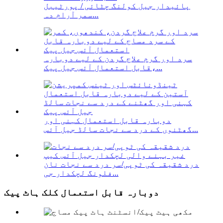
پائیدار جیل کولنگ چٹائی / پورٹیبل
سمر آرام دہ...
سرد اور گرم علاج گردن کے لیے دوبارہ
قابل استعمال آئس جیل پیک،...
دوبارہ قابل استعمال کہنی اور
گھٹنوں کے درد سے نجات سالڈ جیل آئس...
درد شقیقہ کی ٹوپی/سر درد سے نجات نان
فلونگ لچکدار جی...
دوبارہ قابل استعمال کلک ہاٹ پیک