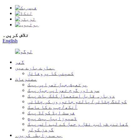
تلاش کریں۔
English
گھر
ہمارے بارے میں
کمپنی کا پروفائل
مصنوعات
پرتعیش جیل تھراپی پیک
سرد اور گرم تھراپی جیل پیک
دوبارہ قابل استعمال کلک ہاٹ پیک
کولنگ چٹائی / پالتو جانوروں کی چٹائی
آنکھ / چہرے کا ماسک
فرسٹ ایڈ کولڈ پیک
ڈسپوزایبل ہیٹ پیچ
کھانے، شراب، نقل و حمل کے لیے آئس پیک
گردن کولر
ہم سے رابطہ کریں۔