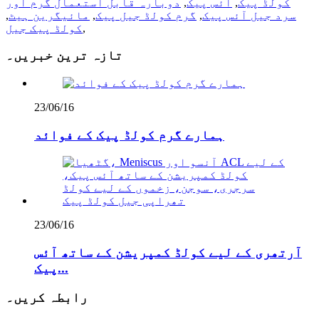
کولڈ پیک
,
آئس پیک
,
دوبارہ قابل استعمال گرم اور
سرد جیل آئس پیک
,
گرم کولڈ جیل پیک
,
مائیگرین ہیٹ
,
,
کولڈ پیک جیل
تازہ ترین خبریں۔
23/06/16
ہمارے گرم کولڈ پیک کے فوائد
23/06/16
آرتھری کے لیے کولڈ کمپریشن کے ساتھ آئس
پیک...
رابطہ کریں۔