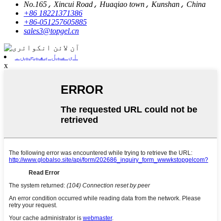
No.165، Xincui Road، Huaqiao town، Kunshan، China
+86 18221371386
+86-051257605885
sales3@topgel.cn
ای میل بھیجیں۔
x